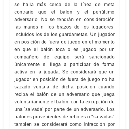
se halla más cerca de la línea de meta
contrario que el balón y el penúltimo
adversario. No se tendrán en consideración
las manos ni los brazos de los jugadores,
incluidos los de los guardametas. Un jugador
en posición de fuera de juego en el momento
en que el balón toca o es jugado por un
compañero de equipo será sancionado
únicamente si llega a participar de forma
activa en la jugada. Se considerará que un
jugador en posición de fuera de juego no ha
sacado ventaja de dicha posición cuando
reciba el balón de un adversario que juega
voluntariamente el balón, con la excepción de
una 'salvada' por parte de un adversario. Los
balones provenientes de rebotes o "salvadas"
también se considerará como infracción por