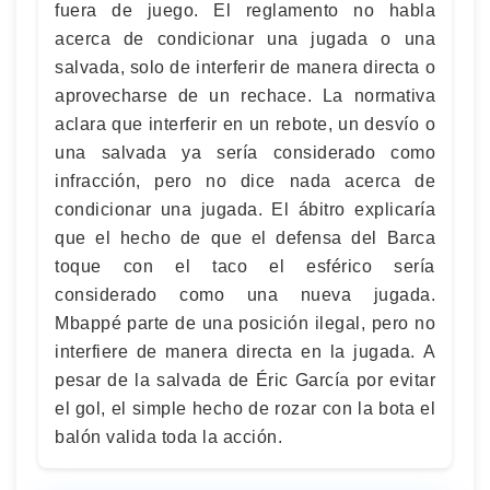
fuera de juego. El reglamento no habla
acerca de condicionar una jugada o una
salvada, solo de interferir de manera directa o
aprovecharse de un rechace. La normativa
aclara que interferir en un rebote, un desvío o
una salvada ya sería considerado como
infracción, pero no dice nada acerca de
condicionar una jugada. El ábitro explicaría
que el hecho de que el defensa del Barca
toque con el taco el esférico sería
considerado como una nueva jugada.
Mbappé parte de una posición ilegal, pero no
interfiere de manera directa en la jugada. A
pesar de la salvada de Éric García por evitar
el gol, el simple hecho de rozar con la bota el
balón valida toda la acción.