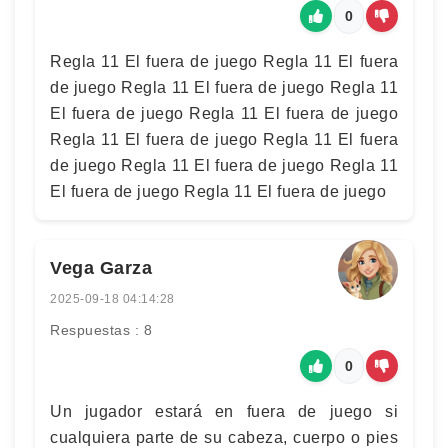
0
Regla 11 El fuera de juego Regla 11 El fuera
de juego Regla 11 El fuera de juego Regla 11
El fuera de juego Regla 11 El fuera de juego
Regla 11 El fuera de juego Regla 11 El fuera
de juego Regla 11 El fuera de juego Regla 11
El fuera de juego Regla 11 El fuera de juego
Vega Garza
2025-09-18 04:14:28
Respuestas : 8
0
Un jugador estará en fuera de juego si
cualquiera parte de su cabeza, cuerpo o pies