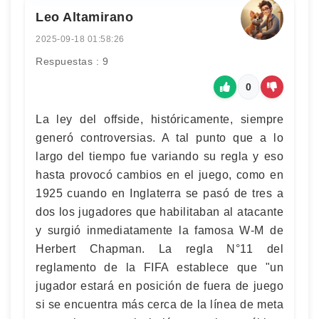
Leo Altamirano
2025-09-18 01:58:26
Respuestas : 9
0
La ley del offside, históricamente, siempre
generó controversias. A tal punto que a lo
largo del tiempo fue variando su regla y eso
hasta provocó cambios en el juego, como en
1925 cuando en Inglaterra se pasó de tres a
dos los jugadores que habilitaban al atacante
y surgió inmediatamente la famosa W-M de
Herbert Chapman. La regla N°11 del
reglamento de la FIFA establece que "un
jugador estará en posición de fuera de juego
si se encuentra más cerca de la línea de meta