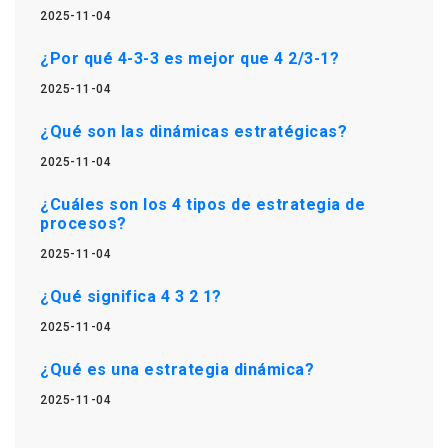
2025-11-04
¿Por qué 4-3-3 es mejor que 4 2/3-1?
2025-11-04
¿Qué son las dinámicas estratégicas?
2025-11-04
¿Cuáles son los 4 tipos de estrategia de
procesos?
2025-11-04
¿Qué significa 4 3 2 1?
2025-11-04
¿Qué es una estrategia dinámica?
2025-11-04