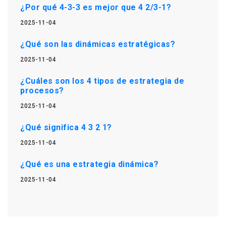
¿Por qué 4-3-3 es mejor que 4 2/3-1?
2025-11-04
¿Qué son las dinámicas estratégicas?
2025-11-04
¿Cuáles son los 4 tipos de estrategia de
procesos?
2025-11-04
¿Qué significa 4 3 2 1?
2025-11-04
¿Qué es una estrategia dinámica?
2025-11-04