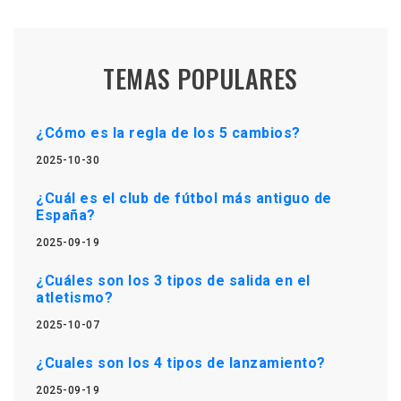
TEMAS POPULARES
¿Cómo es la regla de los 5 cambios?
2025-10-30
¿Cuál es el club de fútbol más antiguo de
España?
2025-09-19
¿Cuáles son los 3 tipos de salida en el
atletismo?
2025-10-07
¿Cuales son los 4 tipos de lanzamiento?
2025-09-19