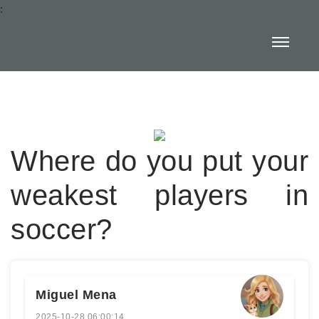
:
Where do you put your
weakest players in
soccer?
Miguel Mena
2025-10-28 06:00:14