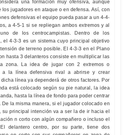
onsidera una formación muy ofensiva, aunque
 los jugadores en ataque o en defensa. Así, con
ones defensivas el equipo pueda pasar a un 4-4-
ros, a 4-5-1 si se repliegan ambos extremos y al
 uno de los centrocampistas. Dentro de los
, el 4-3-3 es un sistema cuyo principal objetivo
tensión de terreno posible. El 4-3-3 en el Plano
on hasta 3 delanteros consiste en multiplicar las
ta zona. La idea de jugar con 2 extremos o
r a la línea defensiva rival a abrirse y crear
 dicha línea ya dependerá de otros factores. Por
nda está colocado según su pie natural, la idea
anda, hasta la línea de fondo para poder centrar
 De la misma manera, si el jugador colocado en
su principal intención va a ser la de ir hacia el
iación n corto con algún compañero o incluso el
 El delantero centro, por su parte, tiene dos
ciarse en corto con sus compañeros en zona de