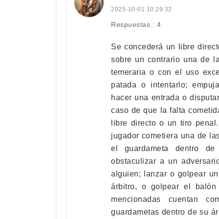
2025-10-01 10:29:32
Respuestas : 4
Se concederá un libre directo
sobre un contrario una de l
temeraria o con el uso exce
patada o intentarlo; empuja
hacer una entrada o disputarl
caso de que la falta cometid
libre directo o un tiro pena
jugador cometiera una de las
el guardameta dentro de 
obstaculizar a un adversari
alguien; lanzar o golpear un
árbitro, o golpear el balón
mencionadas cuentan com
guardametas dentro de su áre