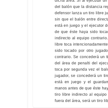
dicha área. Si al ejecutar un
del balón que la distancia reg
defensor lanza un tiro libre 
sin que el balón entre direct
está en juego y el ejecutor d
de que éste haya sido tocad
indirecto al equipo contrario
libre toca intencionadament
sido tocado por otro jugado
contrario. Se concederá un ti
del área de penalti del ejec
toca por segunda vez el bal
jugador, se concederá un tiro
está en juego y el guardam
manos antes de que éste hay
tiro libre indirecto al equip
fuera del área, será un tiro li