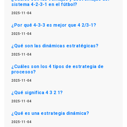
sistema 4-2-3-1 en el fútbol?
2025-11-04
¿Por qué 4-3-3 es mejor que 4 2/3-1?
2025-11-04
¿Qué son las dinámicas estratégicas?
2025-11-04
¿Cuáles son los 4 tipos de estrategia de
procesos?
2025-11-04
¿Qué significa 4 3 2 1?
2025-11-04
¿Qué es una estrategia dinámica?
2025-11-04