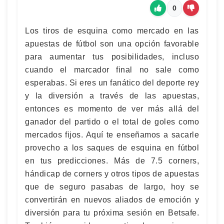
0
Los tiros de esquina como mercado en las
apuestas de fútbol son una opción favorable
para aumentar tus posibilidades, incluso
cuando el marcador final no sale como
esperabas. Si eres un fanático del deporte rey
y la diversión a través de las apuestas,
entonces es momento de ver más allá del
ganador del partido o el total de goles como
mercados fijos. Aquí te enseñamos a sacarle
provecho a los saques de esquina en fútbol
en tus predicciones. Más de 7.5 corners,
hándicap de corners y otros tipos de apuestas
que de seguro pasabas de largo, hoy se
convertirán en nuevos aliados de emoción y
diversión para tu próxima sesión en Betsafe.